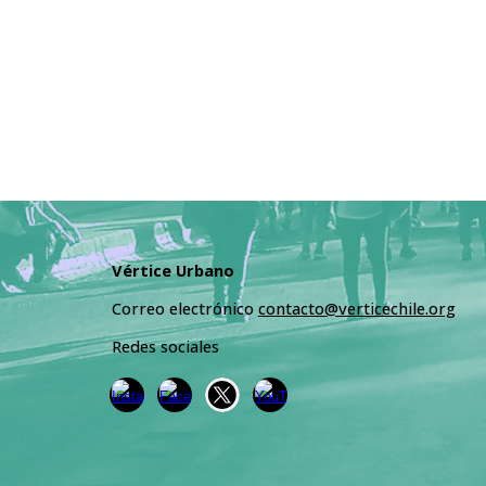
Vértice Urbano
Correo electrónico
contacto@verticechile.org
Redes sociales