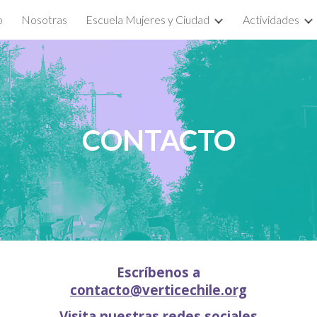
o
Nosotras
Escuela Mujeres y Ciudad
Actividades
ip to main content
Skip to navigat
CONTACTO
Escríbenos a
contacto@verticechile.org
Visita nuestras redes sociales