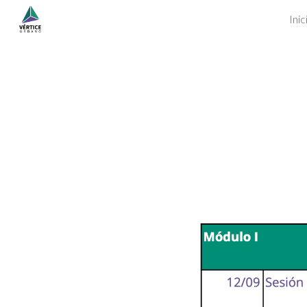
Inic
Sk